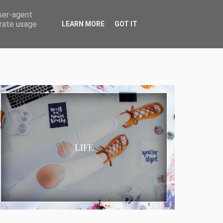
user-agent
erate usage
LEARN MORE
GOT IT
LIFE