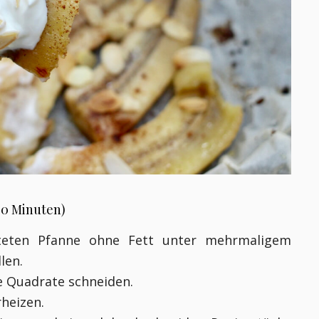
30 Minuten)
hteten Pfanne ohne Fett unter mehrmaligem
llen.
ße Quadrate schneiden.
rheizen.