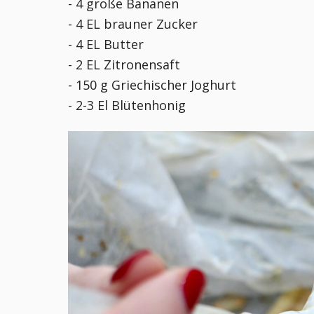
- 4 große Bananen
- 4 EL brauner Zucker
- 4 EL Butter
- 2 EL Zitronensaft
- 150 g Griechischer Joghurt
- 2-3 El Blütenhonig