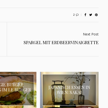
2
Next Post
SPARGEL MIT ERDBEERVINAIGRETTE
GIE BURGER
JAPANISCH ESSEN IN
 IM LE BURGER
WIEN: SAKAI
...