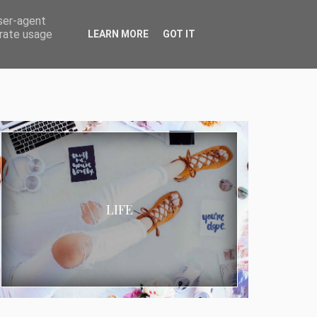
user-agent
erate usage
LEARN MORE
GOT IT
LIFE