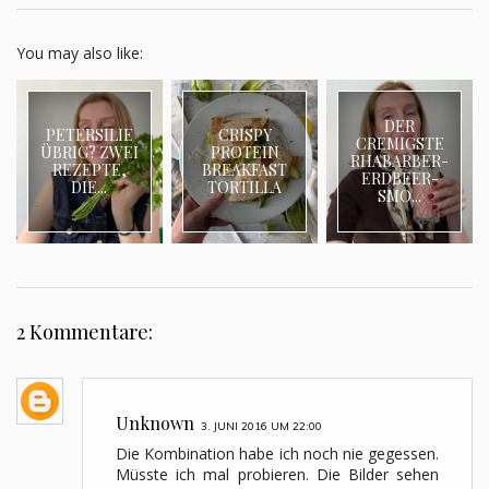
You may also like:
DER
PETERSILIE
CRISPY
CREMIGSTE
ÜBRIG? ZWEI
PROTEIN
RHABARBER-
REZEPTE,
BREAKFAST
ERDBEER-
DIE...
TORTILLA
SMO...
2 Kommentare:
Unknown
3. JUNI 2016 UM 22:00
Die Kombination habe ich noch nie gegessen.
Müsste ich mal probieren. Die Bilder sehen