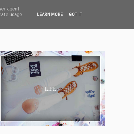
user-agent
erate usage
LEARN MORE
GOT IT
LIFE