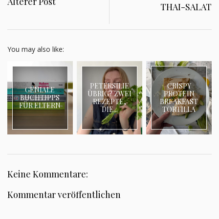
Älterer Post
THAI-SALAT
You may also like:
PETERSILIE
CRISPY
GENIALE
ÜBRIG? ZWEI
PROTEIN
BUCHTIPPS
REZEPTE,
BREAKFAST
FÜR ELTERN
DIE...
TORTILLA
Keine Kommentare:
Kommentar veröffentlichen