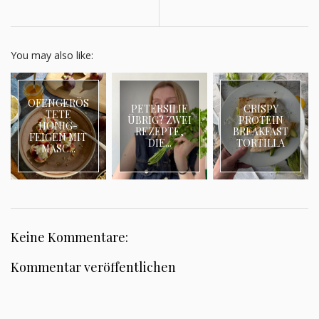
You may also like:
OFENGERÖS
PETERSILIE
CRISPY
TETE
ÜBRIG? ZWEI
PROTEIN
HONIG-
REZEPTE,
BREAKFAST
FEIGEN MIT
DIE...
TORTILLA
MASC...
Keine Kommentare:
Kommentar veröffentlichen