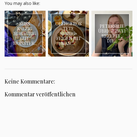
You may also like:
SÜSS.
OFENGERÖS
PETERSILIE
SALZIG.
TETE
ÜBRIG? ZWEI
SCHAURIG
HONIG-
REZEPTE,
GUT:
FEIGEN MIT
DIE...
MONSTER...
MASC...
Keine Kommentare:
Kommentar veröffentlichen