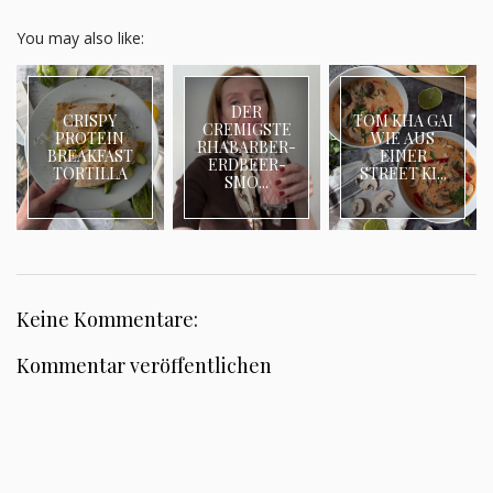
You may also like:
DER
CRISPY
TOM KHA GAI
CREMIGSTE
PROTEIN
WIE AUS
RHABARBER-
BREAKFAST
EINER
ERDBEER-
TORTILLA
STREET KI...
SMO...
Keine Kommentare:
Kommentar veröffentlichen