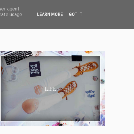
user-agent
erate usage
LEARN MORE
GOT IT
LIFE