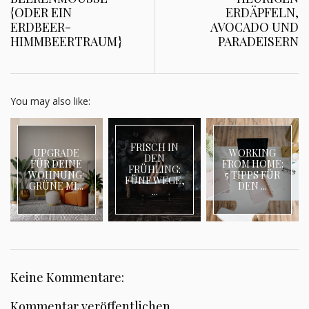
{ODER EIN
ERDÄPFELN,
ERDBEER-
AVOCADO UND
HIMMBEERTRAUM}
PARADEISERN
You may also like:
FRISCH IN
UPGRADE
WORKING
DEN
FÜR DEINE
FROM HOME:
FRÜHLING:
WOHNUNG:
5 TIPPS FÜR
FÜNF WEGE,
GRÜNE MI...
DEN ...
...
Keine Kommentare:
Kommentar veröffentlichen