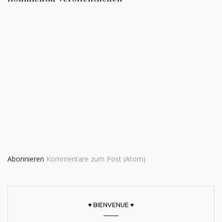
Abonnieren
Kommentare zum Post (Atom)
♥ BIENVENUE ♥