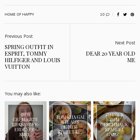
10
HOME OF HAPPY
Previous Post
Next Post
SPRING OUTFIT IN
ESPRIT, TOMMY
DEAR 20 YEAR OLD
HILFIGER AND LOUIS
ME
VUITTON
You may also like:
DER
ZURÜCK
TOM KHA GAI
CREMIGSTE
ZUM
WIE AUS
RHABARBER-
GESCHMACK:
EINER
ERDBEER-
SPARGEL
STREET KI...
SMO...
GANZ ...