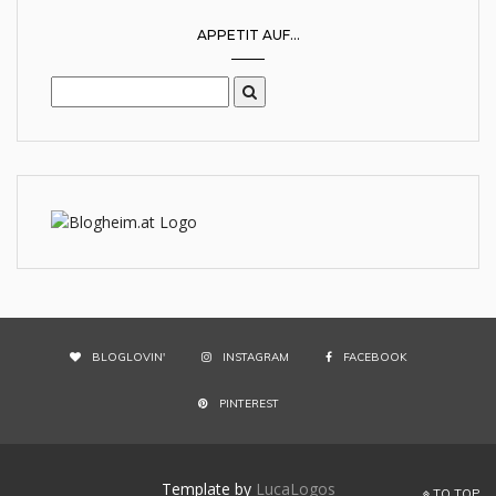
APPETIT AUF...
BLOGLOVIN'
INSTAGRAM
FACEBOOK
PINTEREST
Template by
LucaLogos
TO TOP