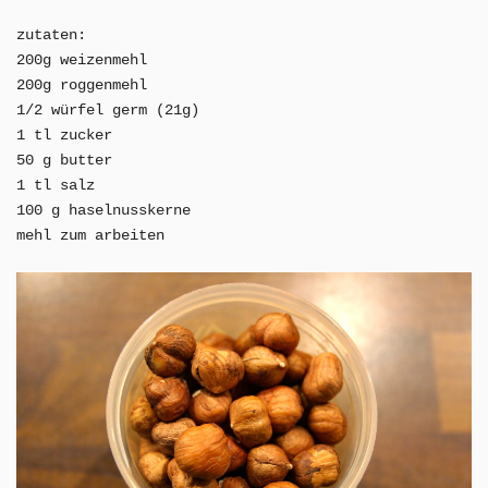
zutaten:
200g weizenmehl
200g roggenmehl
1/2 würfel germ (21g)
1 tl zucker
50 g butter
1 tl salz
100 g haselnusskerne
mehl zum arbeiten