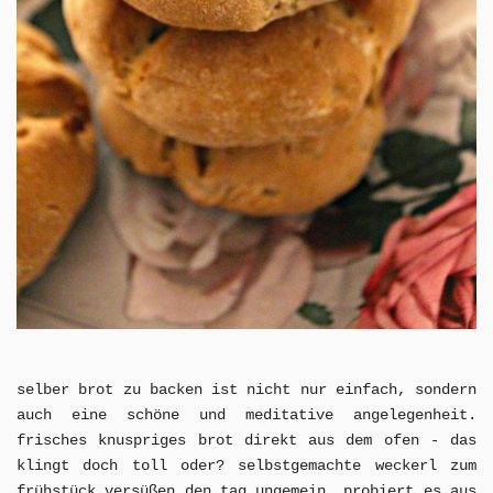
selber brot zu backen ist nicht nur einfach, sondern
auch
eine schöne und meditative angelegenheit.
frisches knuspriges brot direkt aus dem ofen - das
klingt doch toll oder? selbstgemachte weckerl zum
frühstück
versüßen
den tag ungemein. probiert es aus