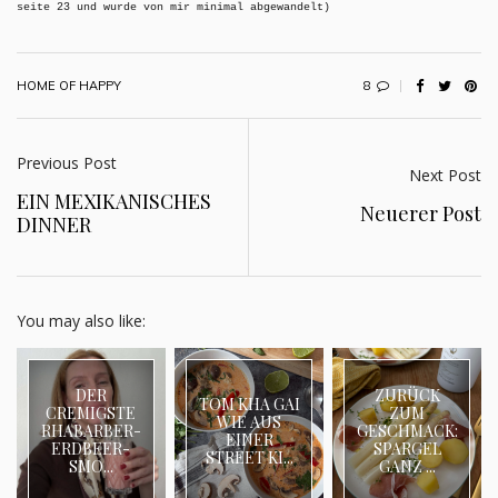
seite 23 und wurde von mir minimal abgewandelt)
8
HOME OF HAPPY
Previous Post
Next Post
EIN MEXIKANISCHES
Neuerer Post
DINNER
You may also like:
DER
ZURÜCK
TOM KHA GAI
CREMIGSTE
ZUM
WIE AUS
RHABARBER-
GESCHMACK:
EINER
ERDBEER-
SPARGEL
STREET KI...
SMO...
GANZ ...