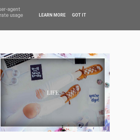
user-agent
erate usage
LEARN MORE
GOT IT
LIFE