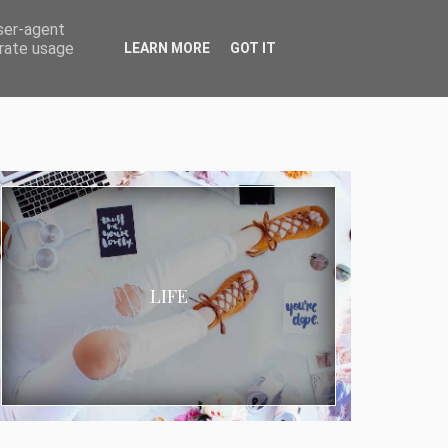
user-agent
erate usage
LEARN MORE
GOT IT
LIFE