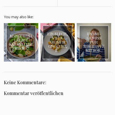
You may also like:
EIN BLECH,
UMAMI-
MANGOLDSA
VIELE
GENUSS
LAT MIT
AROMEN:
PUR:
KARAMELLISI
GNOCCHI,
MISOSUPPE
ERTEN Ä...
B...
MIT SOB...
Keine Kommentare:
Kommentar veröffentlichen