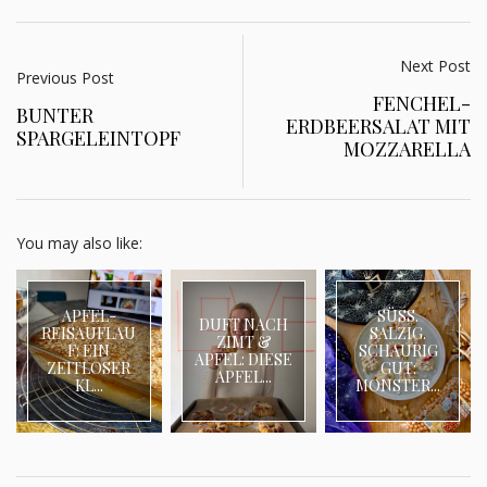
Next Post
Previous Post
FENCHEL-
BUNTER
ERDBEERSALAT MIT
SPARGELEINTOPF
MOZZARELLA
You may also like:
APFEL-
SÜSS.
DUFT NACH
REISAUFLAU
SALZIG.
ZIMT &
F: EIN
SCHAURIG
APFEL: DIESE
ZEITLOSER
GUT:
APFEL...
KL...
MONSTER...