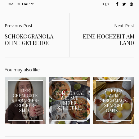
0
HOME OF HAPPY
Previous Post
Next Post
SCHOKOGRANOLA
EINE HOCHZEIT AM
OHNE GETREIDE
LAND
You may also like:
DER
ZURÜCK
TOM KHA GAI
CREMIGSTE
ZUM
WIE AUS
RHABARBER-
GESCHMACK:
EINER
ERDBEER-
SPARGEL
STREET KI...
SMO...
GANZ ...