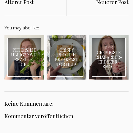
Älterer Post
Neuerer Post
You may also like:
DER
PETERSILIE
CRISPY
CREMIGSTE
ÜBRIG? ZWEI
PROTEIN
RHABARBER-
REZEPTE,
BREAKFAST
ERDBEER-
DIE...
TORTILLA
SMO...
Keine Kommentare:
Kommentar veröffentlichen