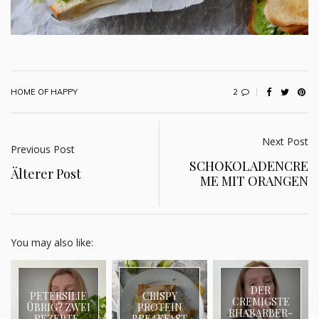
2
HOME OF HAPPY
Next Post
Previous Post
SCHOKOLADENCRE
Älterer Post
ME MIT ORANGEN
You may also like:
DER
PETERSILIE
CRISPY
CREMIGSTE
ÜBRIG? ZWEI
PROTEIN
RHABARBER-
REZEPTE,
BREAKFAST