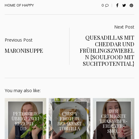
0
HOME OF HAPPY
Next Post
QUESADILLAS MIT
Previous Post
CHEDDAR UND
MARONISUPPE
FRÜHLINGSZWIEBEL
N {SOULFOOD MIT
SUCHTPOTENTIAL}
You may also like:
DER
PETERSILIE
CRISPY
CREMIGSTE
ÜBRIG? ZWEI
PROTEIN
RHABARBER-
REZEPTE,
BREAKFAST
ERDBEER-
DIE...
TORTILLA
SMO...