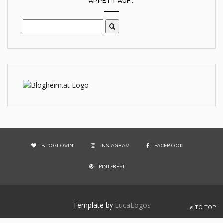
APPETIT AUF...
BLOGLOVIN'
INSTAGRAM
FACEBOOK
PINTEREST
Template by
LucaLogos
TO TOP