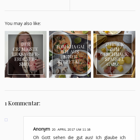
You may also like:
DER
ZURÜCK
TOM KHA GAI
CREMIGSTE
ZUM
WIE AUS
RHABARBER-
GESCHMACK:
EINER
ERDBEER-
SPARGEL
STREET KI...
SMO...
GANZ ...
1 Kommentar:
Anonym
20. APRIL 2017 UM 11:16
Oh Gott sehen die gut aus! Ich glaube ich