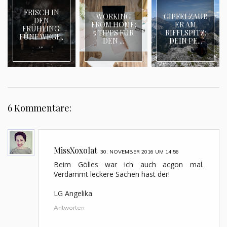
FRISCH IN
WORKING
GIPFELZAUB
DEN
FROM HOME:
ER AM
FRÜHLING:
5 TIPPS FÜR
RIFFLSPITZ:
FÜNF WEGE,
DEN ...
DEIN PE...
...
6 Kommentare:
MissXoxolat
30. NOVEMBER 2016 UM 14:56
Beim Gölles war ich auch acgon mal.
Verdammt leckere Sachen hast der!
LG Angelika
Antworten