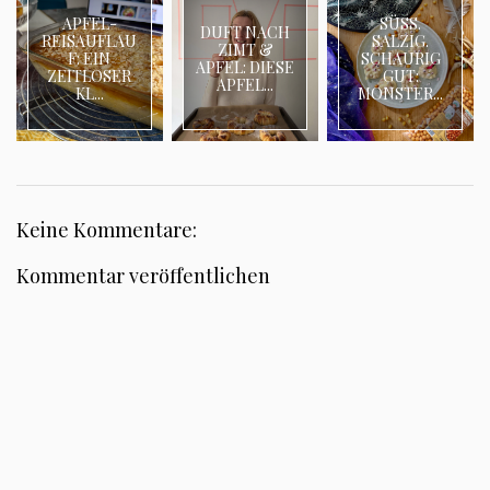
APFEL-
SÜSS.
DUFT NACH
REISAUFLAU
SALZIG.
ZIMT &
F: EIN
SCHAURIG
APFEL: DIESE
ZEITLOSER
GUT:
APFEL...
KL...
MONSTER...
Keine Kommentare:
Kommentar veröffentlichen