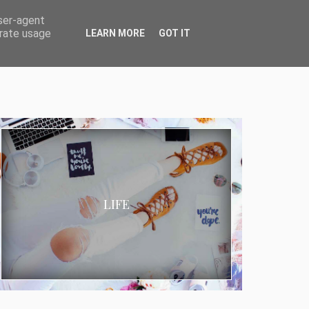
user-agent
erate usage
LEARN MORE
GOT IT
LIFE