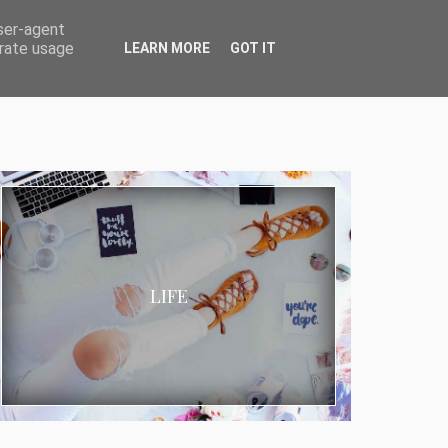
user-agent
erate usage
LEARN MORE
GOT IT
LIFE