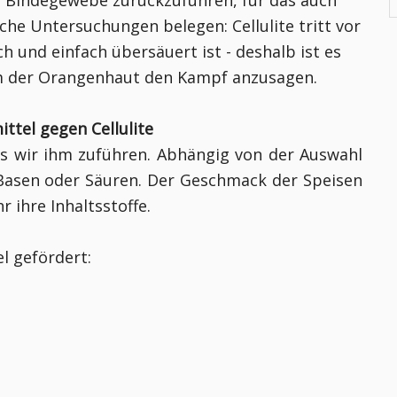
hes Bindegewebe zurückzuführen, für das auch
iche Untersuchungen belegen: Cellulite tritt vor
h und einfach übersäuert ist - deshalb ist es
um der Orangenhaut den Kampf anzusagen.
ittel gegen Cellulite
as wir ihm zuführen. Abhängig von der Auswahl
Basen oder Säuren. Der Geschmack der Speisen
 ihre Inhaltsstoffe.
l gefördert: