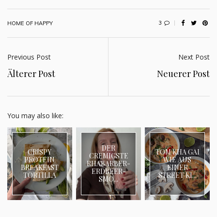
3
HOME OF HAPPY
Previous Post
Next Post
Älterer Post
Neuerer Post
You may also like:
DER
CRISPY
TOM KHA GAI
CREMIGSTE
PROTEIN
WIE AUS
RHABARBER-
BREAKFAST
EINER
ERDBEER-
TORTILLA
STREET KI...
SMO...