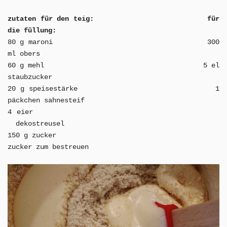
zutaten für den teig:
für
die füllung:
80 g maroni
300
ml obers
60 g mehl
5 el
staubzucker
20 g speisestärke
1
päckchen sahnesteif
4 eier
dekostreusel
150 g zucker
zucker zum bestreuen