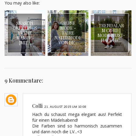
You may also like:
SEASON
GRÜNE
TRENDALAR
GREETINGS
MODE -
M CORD |
IN THE
FAIRE
MODE MUST-
MAKING
NATURMODE
HAVE HE...
{MIT...
VON DE...
9 Kommentare:
Colli
21. AUGUST 2015 UM 10:08
Hach du schaust mega elegant aus! Perfekt
für einen Mädelsabend!
Die Farben sind so harmonisch zusammen
und dann noch die LV...<3