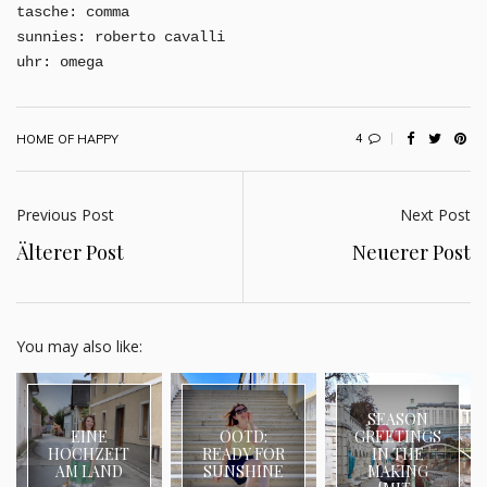
tasche: comma
sunnies: roberto
cavalli
uhr: omega
4
HOME OF HAPPY
Previous Post
Next Post
Älterer Post
Neuerer Post
You may also like:
SEASON
EINE
OOTD:
GREETINGS
HOCHZEIT
READY FOR
IN THE
AM LAND
SUNSHINE
MAKING