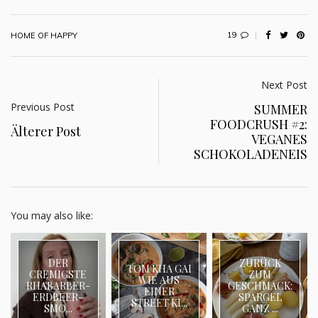
19
HOME OF HAPPY
Next Post
Previous Post
SUMMER
FOODCRUSH #2:
Älterer Post
VEGANES
SCHOKOLADENEIS
You may also like:
DER
ZURÜCK
TOM KHA GAI
CREMIGSTE
ZUM
WIE AUS
RHABARBER-
GESCHMACK:
EINER
ERDBEER-
SPARGEL
STREET KI...
SMO...
GANZ ...