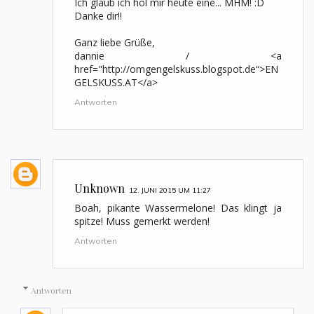
Ich glaub ich hol mir heute eine... MHM! :D
Danke dir!!
Ganz liebe Grüße,
dannie / <a
href="http://omgengelskuss.blogspot.de“>EN
GELSKUSS.AT</a>
Antworten
Unknown
12. JUNI 2015 UM 11:27
Boah, pikante Wassermelone! Das klingt ja
spitze! Muss gemerkt werden!
Antworten
Antworten