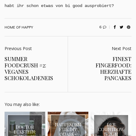
habt ihr schon etwas von bi good ausprobiert?
6
HOME OF HAPPY
Previous Post
Next Post
SUMMER
FINEST
FOODCRUSH #2:
FINGERFOOD:
VEGANES
HERZHAFTE
SCHOKOLADENEIS
PANCAKES
You may also like:
NATURKOSM
DER
DOCTOR
ETIK DIY:
COUNTDOW
ECKSTEIN:
QUARK-
N ZUM