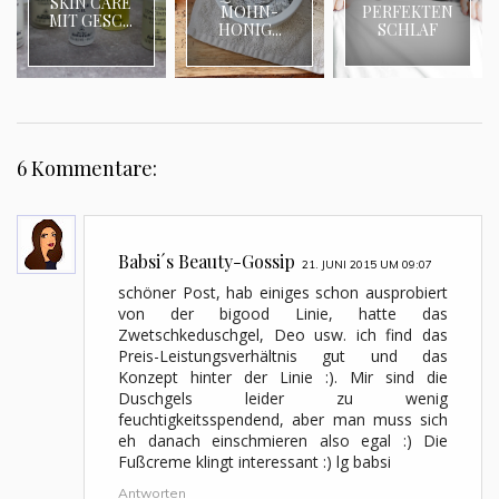
SKIN CARE
MOHN-
PERFEKTEN
MIT GESC...
HONIG...
SCHLAF
6 Kommentare:
Babsi´s Beauty-Gossip
21. JUNI 2015 UM 09:07
schöner Post, hab einiges schon ausprobiert
von der bigood Linie, hatte das
Zwetschkeduschgel, Deo usw. ich find das
Preis-Leistungsverhältnis gut und das
Konzept hinter der Linie :). Mir sind die
Duschgels leider zu wenig
feuchtigkeitsspendend, aber man muss sich
eh danach einschmieren also egal :) Die
Fußcreme klingt interessant :) lg babsi
Antworten