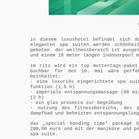
in diesem luxushotel befindet sich d
eleganten spa suiten werden schönhei
geboten. der wellnessbereich ist ausge
und einem 18 meter langen indooorpool 
im ritz wird ein top muttertags-paket
buchbar für den 10. mai wäre perfek
beinhaltet:
- eine luxuriös eingerichtete spa sui
funktion (1,5 h)
- impériale entspannungsmassage (90 mi
(2 h)
- ein glas prosecco zur begrüßung
- nutzung des fitnessbereichs, des p
dampfbad und beheizten entspannungslieg
das
„
special bonding time“ package 
290,00 euro
und mit der manik
ü
re und p
spa suite.