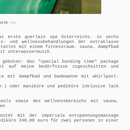
bild
via
as erste guerlain spa österreichs. in sechs
ts- und wellnessbehandlungen der extraklasse
stattet mit einem fitnessraum, sauna, dampfbad
mit unterwassermusik.
 geboten: das "special bonding time" package
t auf meine bedürfnisse zugeschnitten und
te mit dampfbad und badewanne mit whirlpool-
n.) oder maniküre und pediküre inklusive lack
ools sowie des wellnessbereichs mit sauna,
en
kostet mit der imp
é
riale entspannungsmassage
edik
ü
re 240,00 euro
f
ü
r zwei personen in einer