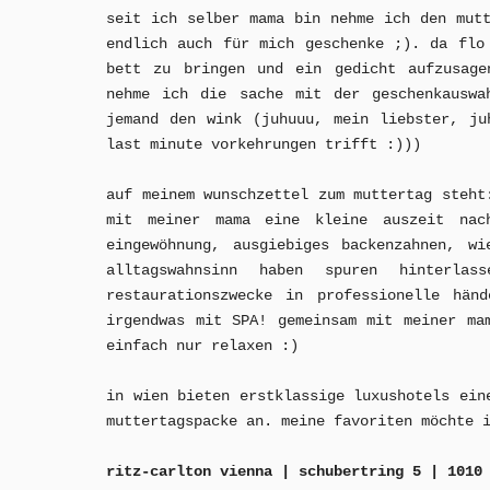
seit ich selber mama bin nehme ich den mut
endlich auch für mich geschenke ;). da flo
bett zu bringen und ein gedicht aufzusage
nehme ich die sache mit der geschenkauswa
jemand den wink (juhuuu, mein liebster, ju
last minute vorkehrungen trifft :)))
auf meinem wunschzettel zum muttertag steht
mit meiner mama eine kleine auszeit nach
eingewöhnung, ausgiebiges backenzahnen, wi
alltagswahnsinn haben spuren hinterl
restaurationszwecke in professionelle hän
irgendwas mit SPA! gemeinsam mit meiner ma
einfach nur relaxen :)
in wien bieten erstklassige luxushotels ein
muttertagspacke an. meine favoriten möchte 
ritz-carlton vienna | schubertring 5 | 1010