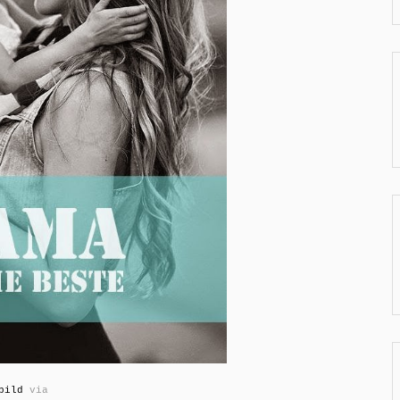
bild
via