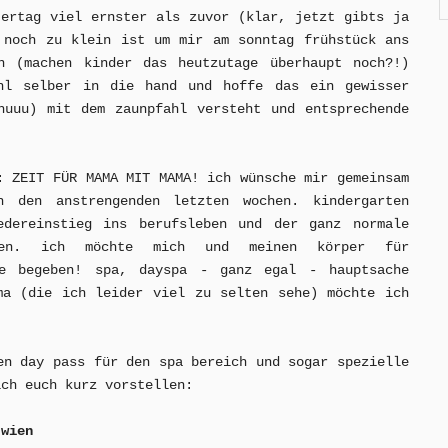
tertag viel ernster als zuvor (klar, jetzt gibts ja
 noch zu klein ist um mir am sonntag frühstück ans
n (machen kinder das heutzutage überhaupt noch?!)
hl selber in die hand und hoffe das ein gewisser
huuu) mit dem zaunpfahl versteht und entsprechende
: ZEIT FÜR MAMA MIT MAMA! ich wünsche mir gemeinsam
 den anstrengenden letzten wochen. kindergarten
edereinstieg ins berufsleben und der ganz normale
assen. ich möchte mich und meinen körper für
de begeben! spa, dayspa - ganz egal - hauptsache
ma (die ich leider viel zu selten sehe) möchte ich
en day pass für den spa bereich und sogar spezielle
ich euch kurz vorstellen:
 wien