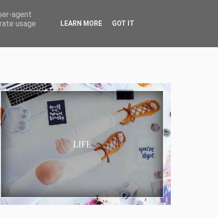
user-agent
erate usage
LEARN MORE
GOT IT
LIFE