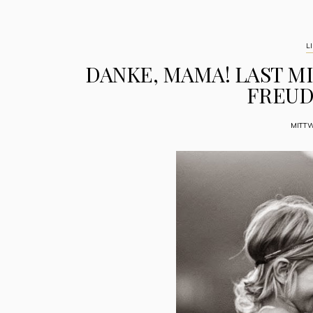
LI
DANKE, MAMA! LAST M
FREU
MITTW