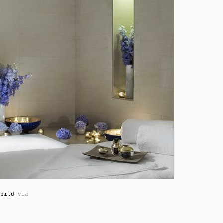
bild
via