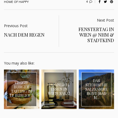
4
HOME OF HAPPY
Next Post
Previous Post
FENSTERTAG IN
NACH DEM REGEN
WIEN @ NHM &
STADTKIND
You may also like:
DAS
VEGGIE
JAPANISCH
STEIRISCHE
BURGER
ESSEN IN
SALZKAMME
TASTING IM
WIEN: SAKAI
RGUT {BAD
LE BURGER ...
M...