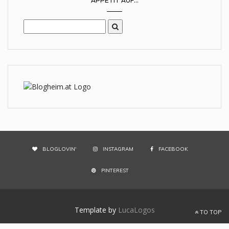
APPETIT AUF...
BLOGLOVIN'
INSTAGRAM
FACEBOOK
PINTEREST
Template by
LucaLogos
TO TOP