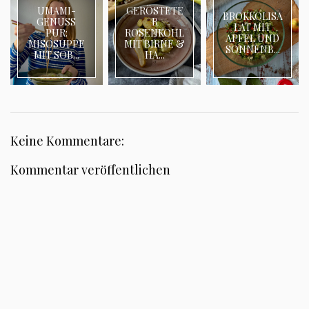
UMAMI-
GERÖSTETE
BROKKOLISA
GENUSS
R
LAT MIT
PUR:
ROSENKOHL
APFEL UND
MISOSUPPE
MIT BIRNE &
SONNENB...
MIT SOB...
HA...
Keine Kommentare:
Kommentar veröffentlichen