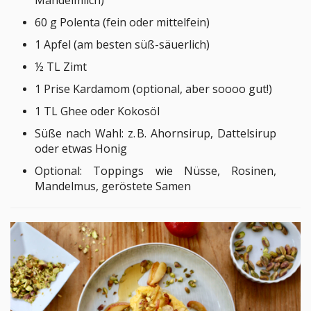
60 g Polenta (fein oder mittelfein)
1 Apfel (am besten süß-säuerlich)
½ TL Zimt
1 Prise Kardamom (optional, aber soooo gut!)
1 TL Ghee oder Kokosöl
Süße nach Wahl: z. B. Ahornsirup, Dattelsirup
oder etwas Honig
Optional: Toppings wie Nüsse, Rosinen,
Mandelmus, geröstete Samen