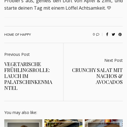
Probier’s aus, genieß den Duft von Apfel & Zimt, und
starte deinen Tag mit einem Löffel Achtsamkeit. 💛
0
HOME OF HAPPY
Previous Post
Next Post
VEGETARISCHE
FRÜHLINGSROLLE:
CRUNCHY SALAT MIT
LAUCH IM
NACHOS &
PALATSCHINKENMA
AVOCADOS
NTEL
You may also like: