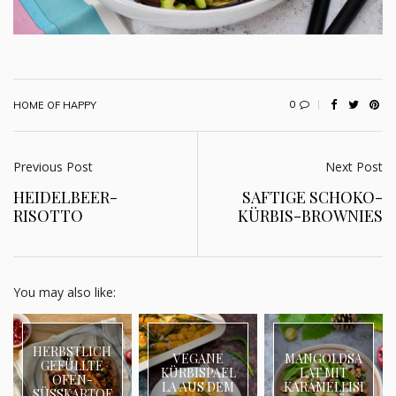
0
HOME OF HAPPY
Previous Post
Next Post
HEIDELBEER-
SAFTIGE SCHOKO-
RISOTTO
KÜRBIS-BROWNIES
You may also like:
HERBSTLICH
VEGANE
MANGOLDSA
GEFÜLLTE
KÜRBISPAEL
LAT MIT
OFEN-
LA AUS DEM
KARAMELLISI
SÜSSKARTOF