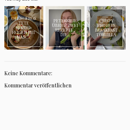
OFENGERÖS
PETERSILIE
CRISPY
TETE
ÜBRIG? ZWEI
PROTEIN
HONIG-
REZEPTE,
BREAKFAST
FEIGEN MIT
DIE...
TORTILLA
MASC...
Keine Kommentare:
Kommentar veröffentlichen