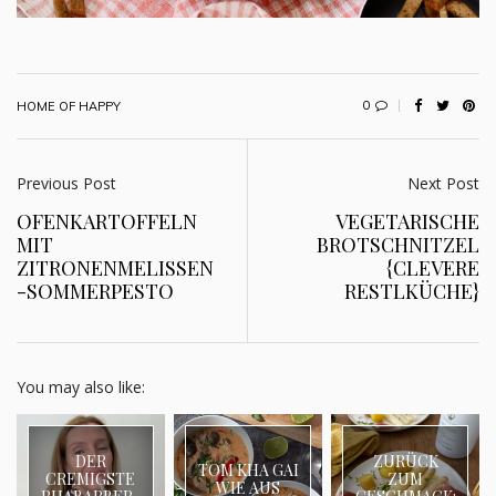
0
HOME OF HAPPY
Previous Post
Next Post
OFENKARTOFFELN
VEGETARISCHE
MIT
BROTSCHNITZEL
ZITRONENMELISSEN
{CLEVERE
-SOMMERPESTO
RESTLKÜCHE}
You may also like:
DER
ZURÜCK
TOM KHA GAI
CREMIGSTE
ZUM
WIE AUS