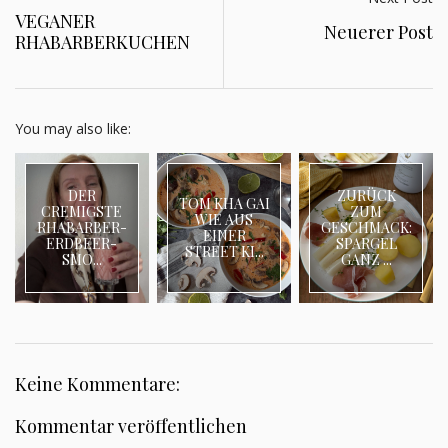
VEGANER
Neuerer Post
RHABARBERKUCHEN
You may also like:
DER
ZURÜCK
TOM KHA GAI
CREMIGSTE
ZUM
WIE AUS
RHABARBER-
GESCHMACK:
EINER
ERDBEER-
SPARGEL
STREET KI...
SMO...
GANZ ...
Keine Kommentare:
Kommentar veröffentlichen