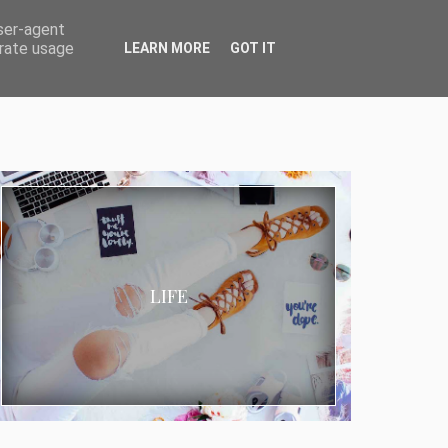
user-agent
erate usage
LEARN MORE
GOT IT
LIFE