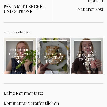
Next Post
PASTA MIT FENCHEL
Neuerer Post
UND ZITRONE
You may also like:
DER
PETERSILIE
CRISPY
CREMIGSTE
ÜBRIG? ZWEI
PROTEIN
RHABARBER-
REZEPTE,
BREAKFAST
ERDBEER-
DIE...
TORTILLA
SMO...
Keine Kommentare:
Kommentar veröffentlichen