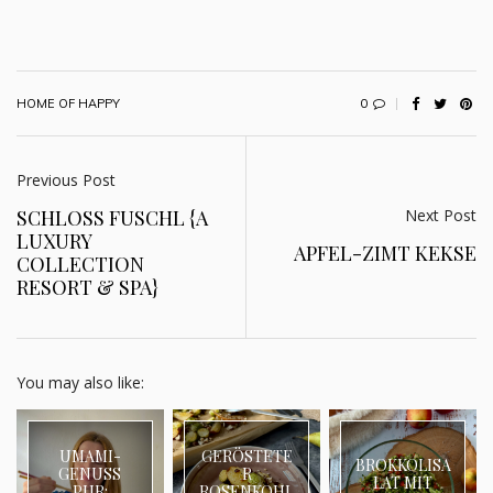
0
HOME OF HAPPY
Previous Post
Next Post
SCHLOSS FUSCHL {A
LUXURY
APFEL-ZIMT KEKSE
COLLECTION
RESORT & SPA}
You may also like:
UMAMI-
GERÖSTETE
BROKKOLISA
GENUSS
R
LAT MIT
PUR:
ROSENKOHL