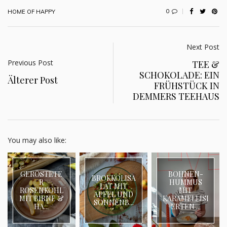
0
HOME OF HAPPY
Next Post
Previous Post
TEE &
SCHOKOLADE: EIN
Älterer Post
FRÜHSTÜCK IN
DEMMERS TEEHAUS
You may also like:
GERÖSTETE
BOHNEN-
BROKKOLISA
R
HUMMUS
LAT MIT
ROSENKOHL
MIT
APFEL UND
MIT BIRNE &
KARAMELLISI
SONNENB...
HA...
ERTEN ...