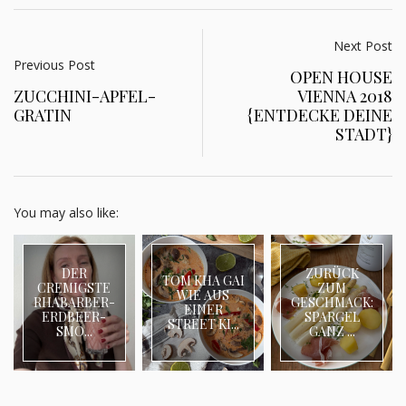
Next Post
Previous Post
OPEN HOUSE
ZUCCHINI-APFEL-
VIENNA 2018
GRATIN
{ENTDECKE DEINE
STADT}
You may also like:
DER
ZURÜCK
TOM KHA GAI
CREMIGSTE
ZUM
WIE AUS
RHABARBER-
GESCHMACK:
EINER
ERDBEER-
SPARGEL
STREET KI...
SMO...
GANZ ...