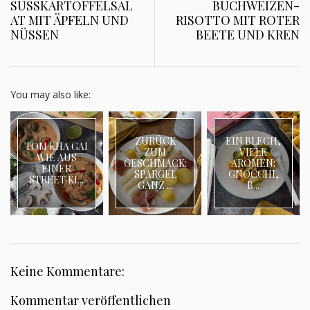
SÜSSKARTOFFELSAL
BUCHWEIZEN-
AT MIT ÄPFELN UND
RISOTTO MIT ROTER
NÜSSEN
BEETE UND KREN
You may also like:
ZURÜCK
EIN BLECH,
TOM KHA GAI
ZUM
VIELE
WIE AUS
GESCHMACK:
AROMEN:
EINER
SPARGEL
GNOCCHI,
STREET KI...
GANZ ...
B...
Keine Kommentare:
Kommentar veröffentlichen