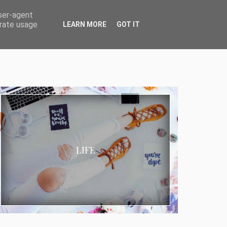
user-agent
erate usage
LEARN MORE
GOT IT
LIFE