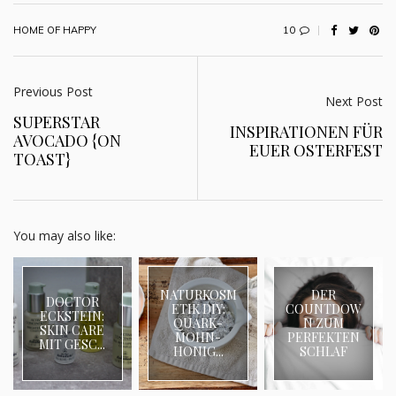
10
HOME OF HAPPY
Previous Post
Next Post
SUPERSTAR
INSPIRATIONEN FÜR
AVOCADO {ON
EUER OSTERFEST
TOAST}
You may also like:
NATURKOSM
DER
DOCTOR
ETIK DIY:
COUNTDOW
ECKSTEIN:
QUARK-
N ZUM
SKIN CARE
MOHN-
PERFEKTEN
MIT GESC...
HONIG...
SCHLAF