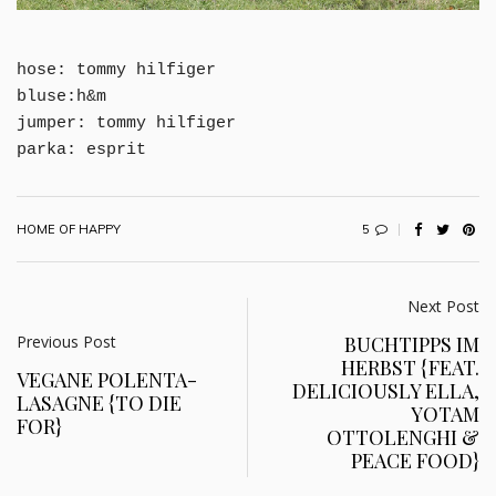
hose: tommy hilfiger
bluse:h&m
jumper: tommy hilfiger
parka: esprit
5
HOME OF HAPPY
Next Post
Previous Post
BUCHTIPPS IM
HERBST {FEAT.
VEGANE POLENTA-
DELICIOUSLY ELLA,
LASAGNE {TO DIE
YOTAM
FOR}
OTTOLENGHI &
PEACE FOOD}