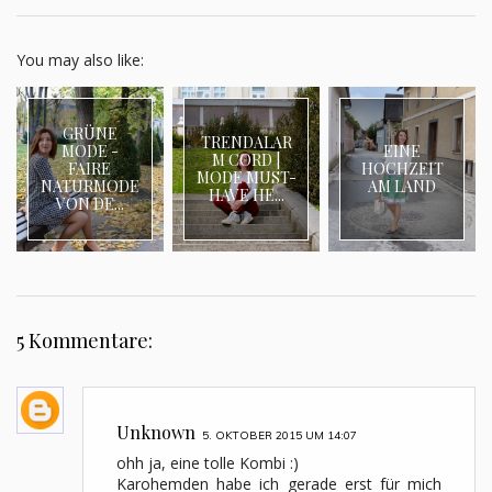
You may also like:
GRÜNE
TRENDALAR
MODE -
EINE
M CORD |
FAIRE
HOCHZEIT
MODE MUST-
NATURMODE
AM LAND
HAVE HE...
VON DE...
5 Kommentare:
Unknown
5. OKTOBER 2015 UM 14:07
ohh ja, eine tolle Kombi :)
Karohemden habe ich gerade erst für mich