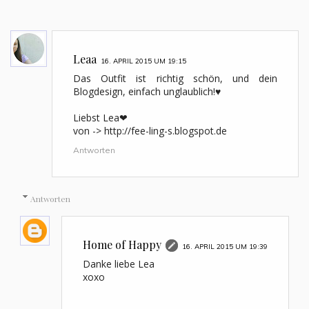
Leaa
16. APRIL 2015 UM 19:15
Das Outfit ist richtig schön, und dein
Blogdesign, einfach unglaublich!♥
Liebst Lea❤
von -> http://fee-ling-s.blogspot.de
Antworten
Antworten
Home of Happy
16. APRIL 2015 UM 19:39
Danke liebe Lea
xoxo