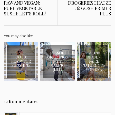
RAW AND VEGAN:
DROGERIESCHÄTZE
PURE VEGETABLE
#6: GOSH PRIMER
SUSHI: LET'S ROLL!
PLUS
You may also like:
SEASON
GRÜNE
OOTD:
GREETINGS
MODE -
READY FOR
IN THE
FAIRE
SUNSHINE
MAKING
NATURMODE
{MIT...
VON DE...
12 Kommentare: