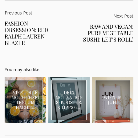
Previous Post
Next Post
FASHION
RAW AND VEGAN:
OBSESSION: RED
PURE VEGETABLE
RALPH LAUREN
SUSHI: LET'S ROLL!
BLAZER
You may also like:
VIER TOLLE
DEIN
MÖGLICHKEI
MOTIVATION
WIEN IM
TEN, UM
S-BOOSTER:
JUNI
NACH E...
5 TIPPS G...