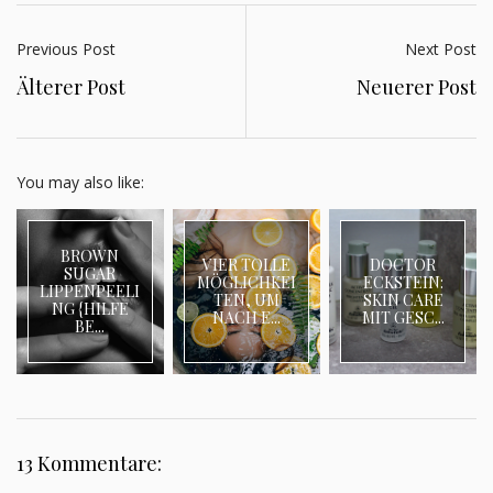
Previous Post
Next Post
Älterer Post
Neuerer Post
You may also like:
BROWN
VIER TOLLE
DOCTOR
SUGAR
MÖGLICHKEI
ECKSTEIN:
LIPPENPEELI
TEN, UM
SKIN CARE
NG {HILFE
NACH E...
MIT GESC...
BE...
13 Kommentare: