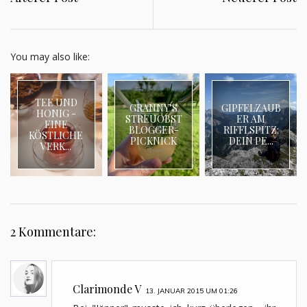
You may also like:
TEE UND
GRANNY’S
GIPFELZAUB
HONIG -
STREUOBST
ER AM
EINE
BLOGGER-
RIFFLSPITZ:
KÖSTLICHE
PICKNICK
DEIN PE...
VERK...
2 Kommentare:
Clarimonde V
13. JANUAR 2015 UM 01:26